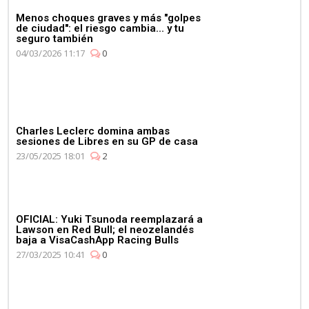
Menos choques graves y más "golpes
de ciudad": el riesgo cambia... y tu
seguro también
04/03/2026 11:17
0
Charles Leclerc domina ambas
sesiones de Libres en su GP de casa
23/05/2025 18:01
2
OFICIAL: Yuki Tsunoda reemplazará a
Lawson en Red Bull; el neozelandés
baja a VisaCashApp Racing Bulls
27/03/2025 10:41
0