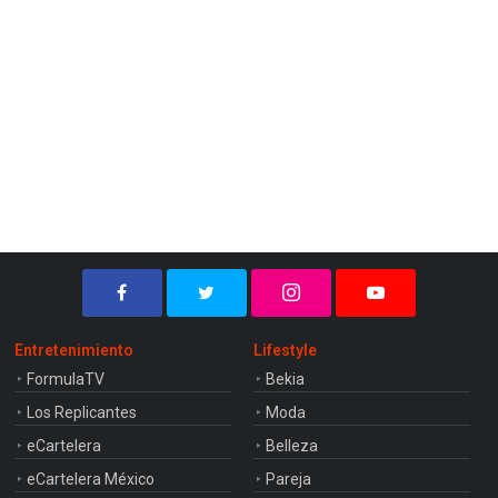
Entretenimiento
Lifestyle
FormulaTV
Bekia
Los Replicantes
Moda
eCartelera
Belleza
eCartelera México
Pareja