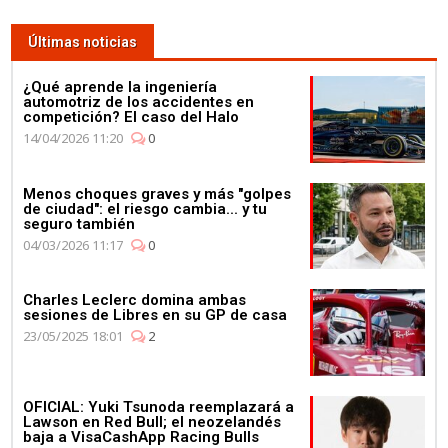
Últimas noticias
¿Qué aprende la ingeniería
automotriz de los accidentes en
competición? El caso del Halo
14/04/2026 11:20
0
Menos choques graves y más "golpes
de ciudad": el riesgo cambia... y tu
seguro también
04/03/2026 11:17
0
Charles Leclerc domina ambas
sesiones de Libres en su GP de casa
23/05/2025 18:01
2
OFICIAL: Yuki Tsunoda reemplazará a
Lawson en Red Bull; el neozelandés
baja a VisaCashApp Racing Bulls