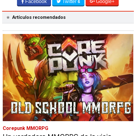
Facebook
Twitter
Google+
6
Artículos recomendados
Corepunk MMORPG