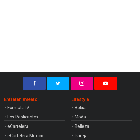
Entretenimiento
Lifestyle
FormulaTV
Bekia
Los Replicantes
Moda
eCartelera
Belleza
eCartelera México
Pareja