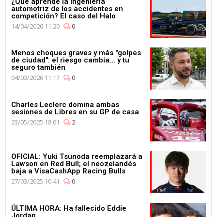
¿Qué aprende la ingeniería
automotriz de los accidentes en
competición? El caso del Halo
14/04/2026 11:20
0
Menos choques graves y más "golpes
de ciudad": el riesgo cambia... y tu
seguro también
04/03/2026 11:17
0
Charles Leclerc domina ambas
sesiones de Libres en su GP de casa
23/05/2025 18:01
2
OFICIAL: Yuki Tsunoda reemplazará a
Lawson en Red Bull; el neozelandés
baja a VisaCashApp Racing Bulls
27/03/2025 10:41
0
ÚLTIMA HORA: Ha fallecido Eddie
Jordan