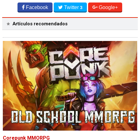
Facebook
Twitter
Google+
3
Artículos recomendados
Corepunk MMORPG