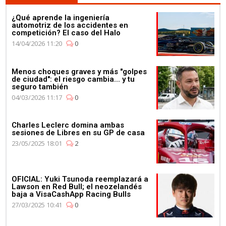
¿Qué aprende la ingeniería
automotriz de los accidentes en
competición? El caso del Halo
14/04/2026 11:20
0
Menos choques graves y más "golpes
de ciudad": el riesgo cambia... y tu
seguro también
04/03/2026 11:17
0
Charles Leclerc domina ambas
sesiones de Libres en su GP de casa
23/05/2025 18:01
2
OFICIAL: Yuki Tsunoda reemplazará a
Lawson en Red Bull; el neozelandés
baja a VisaCashApp Racing Bulls
27/03/2025 10:41
0