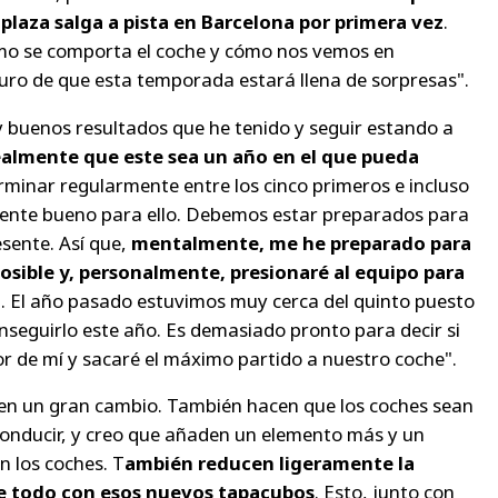
laza salga a pista en Barcelona por primera vez
.
mo se comporta el coche y cómo nos vemos en
ro de que esta temporada estará llena de sorpresas".
 buenos resultados que he tenido y seguir estando a
ealmente que este sea un año en el que pueda
erminar regularmente entre los cinco primeros e incluso
temente bueno para ello. Debemos estar preparados para
esente. Así que,
mentalmente, me he preparado para
osible y, personalmente, presionaré al equipo para
o
. El año pasado estuvimos muy cerca del quinto puesto
nseguirlo este año. Es demasiado pronto para decir si
or de mí y sacaré el máximo partido a nuestro coche".
en un gran cambio. También hacen que los coches sean
onducir, y creo que añaden un elemento más y un
n los coches. T
ambién reducen ligeramente la
bre todo con esos nuevos tapacubos
. Esto, junto con