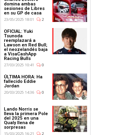
domina ambas
sesiones de Libres
en su GP de casa
23/05/2025 18:01
2
OFICIAL: Yuki
Tsunoda
reemplazará a
Lawson en Red Bull;
el neozelandés baja
a VisaCashApp
Racing Bulls
27/03/2025 10:41
0
ÚLTIMA HORA: Ha
fallecido Eddie
Jordan
20/03/2025 14:36
0
Lando Norris se
lleva la primera Pole
del 2025 en una
Qualy llena de
sorpresas
15/03/2025 16:21
2