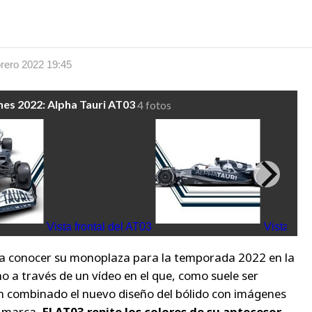
rero 2022 19:45
es 2022: Alpha Tauri AT03
4 fotos
Vista frontal del AT03
Vista late
a conocer su monoplaza para la temporada 2022 en la
 a través de un vídeo en el que, como suele ser
an combinado el nuevo diseño del bólido con imágenes
a marca.
El AT03 repite los colores de su antecesor,