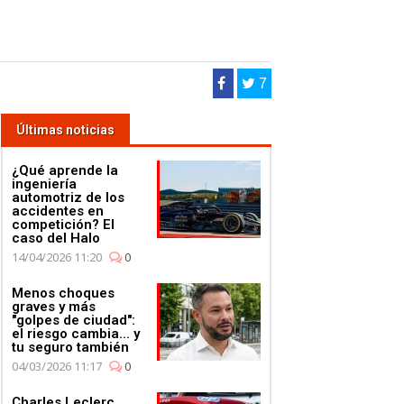
7
Últimas noticias
¿Qué aprende la
ingeniería
automotriz de los
accidentes en
competición? El
caso del Halo
14/04/2026 11:20
0
Menos choques
ral del AT03
graves y más
Vista lateral
"golpes de ciudad":
alternativa del AT03
el riesgo cambia... y
tu seguro también
04/03/2026 11:17
0
Charles Leclerc