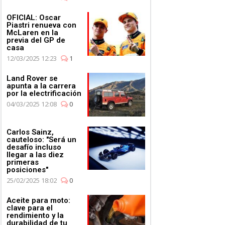
OFICIAL: Oscar
Piastri renueva con
McLaren en la
previa del GP de
casa
12/03/2025 12:23
1
Land Rover se
apunta a la carrera
por la electrificación
04/03/2025 12:08
0
Carlos Sainz,
cauteloso: "Será un
desafío incluso
llegar a las diez
primeras
posiciones"
25/02/2025 18:02
0
Aceite para moto:
clave para el
rendimiento y la
durabilidad de tu