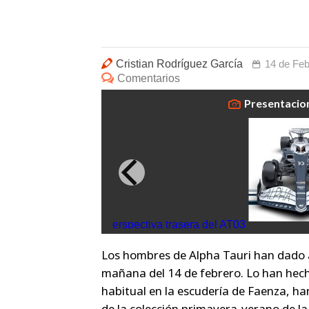
Cristian Rodríguez García
14 de Feb
Comentarios
Presentacion
Vista perspectiva trasera del AT03
Los hombres de Alpha Tauri han dado 
mañana del 14 de febrero. Lo han hecho
habitual en la escudería de Faenza, h
de la colección primavera-verano de l