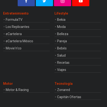
Entretenimiento
Lifestyle
FormulaTV
Bekia
Los Replicantes
Moda
eCartelera
Belleza
eCartelera México
Pareja
Movie'n'co
Bebés
Salud
Recetas
Viajes
Motor
Tecnología
Motor & Racing
Zonared
Capitán Ofertas