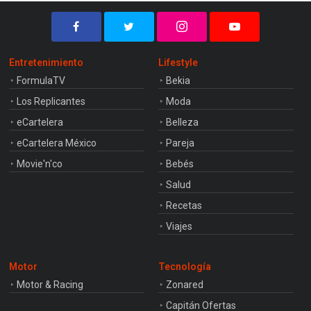
Entretenimiento
Lifestyle
FormulaTV
Bekia
Los Replicantes
Moda
eCartelera
Belleza
eCartelera México
Pareja
Movie'n'co
Bebés
Salud
Recetas
Viajes
Motor
Tecnología
Motor & Racing
Zonared
Capitán Ofertas