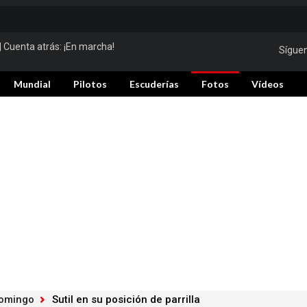
| Cuenta atrás:
¡En marcha!
Sígue
Mundial
Pilotos
Escuderías
Fotos
Vídeos
domingo
Sutil en su posición de parrilla