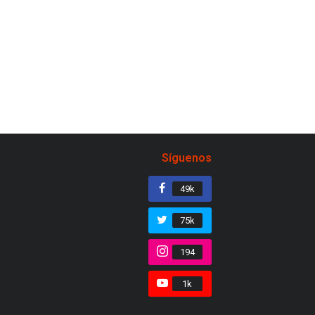
Síguenos
49k
75k
194
1k