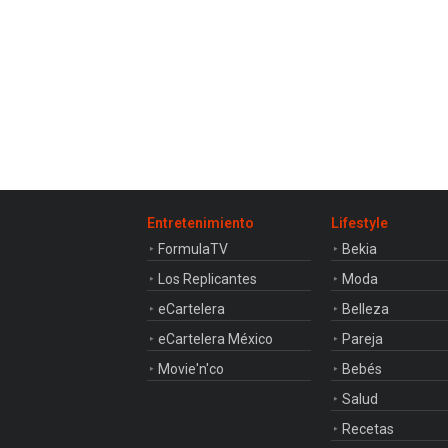
Entretenimiento
Lifestyle
FormulaTV
Bekia
Los Replicantes
Moda
eCartelera
Belleza
eCartelera México
Pareja
Movie'n'co
Bebés
Salud
Recetas