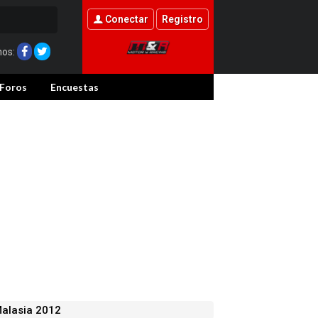
Conectar
Registro
nos:
Foros
Encuestas
Malasia 2012