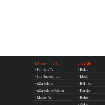
Entretenimiento
Lifestyle
FormulaTV
Bekia
Los Replicantes
Moda
eCartelera
Belleza
eCartelera México
Pareja
Movie'n'co
Bebés
Salud