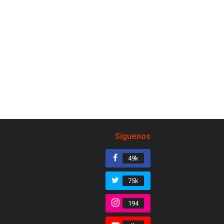
Síguenos
49k
75k
194