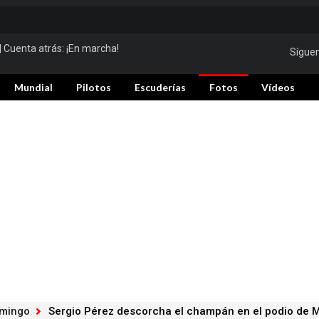
| Cuenta atrás:
¡En marcha!
Sígue
Mundial
Pilotos
Escuderías
Fotos
Vídeos
omingo
Sergio Pérez descorcha el champán en el podio de 