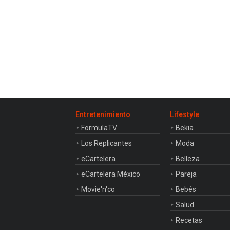
Entretenimiento
Lifestyle
FormulaTV
Bekia
Los Replicantes
Moda
eCartelera
Belleza
eCartelera México
Pareja
Movie'n'co
Bebés
Salud
Recetas