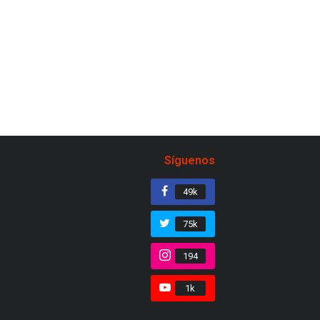
Síguenos
49k
75k
194
1k