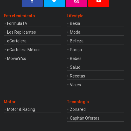
Entretenimiento
Lifestyle
FormulaTV
Bekia
Los Replicantes
Moda
eCartelera
Belleza
eCartelera México
Pareja
Movie'n'co
Bebés
Salud
Recetas
Viajes
Motor
Tecnología
Motor & Racing
Zonared
Capitán Ofertas