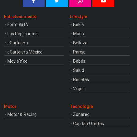
Entretenimiento
Lifestyle
FormulaTV
Bekia
Los Replicantes
Moda
eCartelera
Belleza
eCartelera México
Pareja
Movie'n'co
Bebés
Salud
Recetas
Viajes
Motor
Tecnología
Motor & Racing
Zonared
Capitán Ofertas