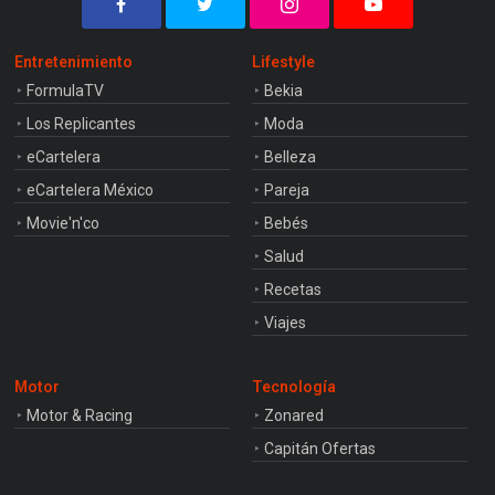
Entretenimiento
Lifestyle
FormulaTV
Bekia
Los Replicantes
Moda
eCartelera
Belleza
eCartelera México
Pareja
Movie'n'co
Bebés
Salud
Recetas
Viajes
Motor
Tecnología
Motor & Racing
Zonared
Capitán Ofertas