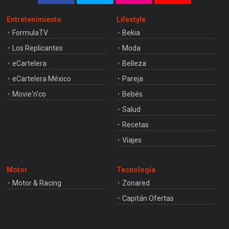
Entretenimiento
Lifestyle
FormulaTV
Bekia
Los Replicantes
Moda
eCartelera
Belleza
eCartelera México
Pareja
Movie'n'co
Bebés
Salud
Recetas
Viajes
Motor
Tecnología
Motor & Racing
Zonared
Capitán Ofertas