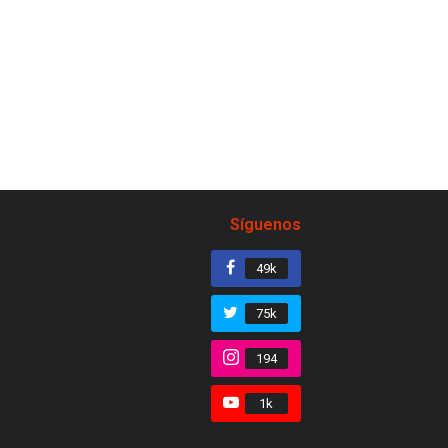
Síguenos
49k
75k
194
1k