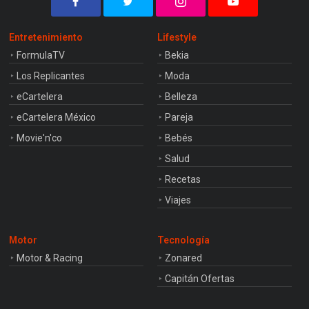
Entretenimiento
Lifestyle
FormulaTV
Bekia
Los Replicantes
Moda
eCartelera
Belleza
eCartelera México
Pareja
Movie'n'co
Bebés
Salud
Recetas
Viajes
Motor
Tecnología
Motor & Racing
Zonared
Capitán Ofertas