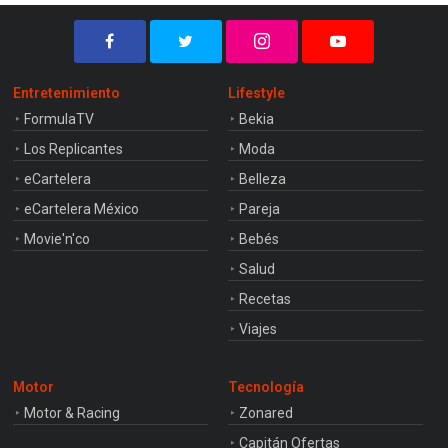
Entretenimiento
Lifestyle
FormulaTV
Bekia
Los Replicantes
Moda
eCartelera
Belleza
eCartelera México
Pareja
Movie'n'co
Bebés
Salud
Recetas
Viajes
Motor
Tecnología
Motor & Racing
Zonared
Capitán Ofertas