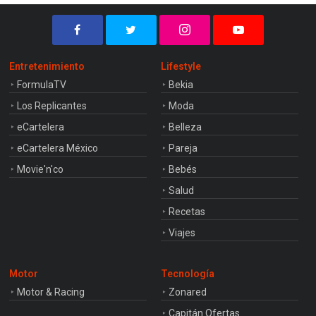
Entretenimiento
Lifestyle
FormulaTV
Bekia
Los Replicantes
Moda
eCartelera
Belleza
eCartelera México
Pareja
Movie'n'co
Bebés
Salud
Recetas
Viajes
Motor
Tecnología
Motor & Racing
Zonared
Capitán Ofertas