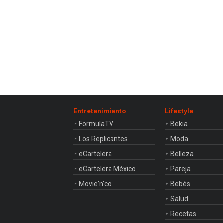
Entretenimiento
Lifestyle
FormulaTV
Bekia
Los Replicantes
Moda
eCartelera
Belleza
eCartelera México
Pareja
Movie'n'co
Bebés
Salud
Recetas