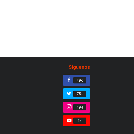
Síguenos
49k
75k
194
1k