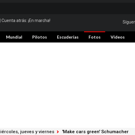
| Cuenta atrás:
¡En marcha!
Sígue
Mundial
Pilotos
Escuderías
Fotos
Vídeos
iércoles, jueves y viernes
'Make cars green' Schumacher