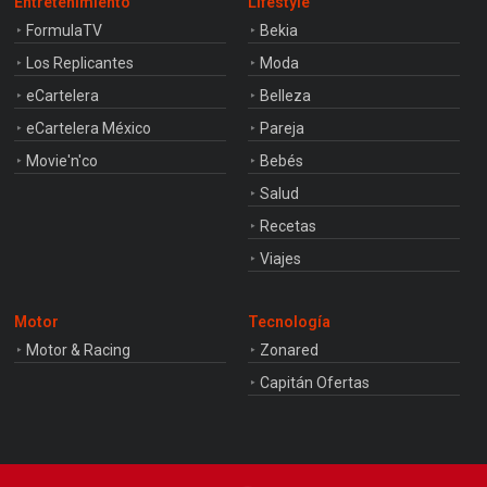
Entretenimiento
Lifestyle
FormulaTV
Bekia
Los Replicantes
Moda
eCartelera
Belleza
eCartelera México
Pareja
Movie'n'co
Bebés
Salud
Recetas
Viajes
Motor
Tecnología
Motor & Racing
Zonared
Capitán Ofertas