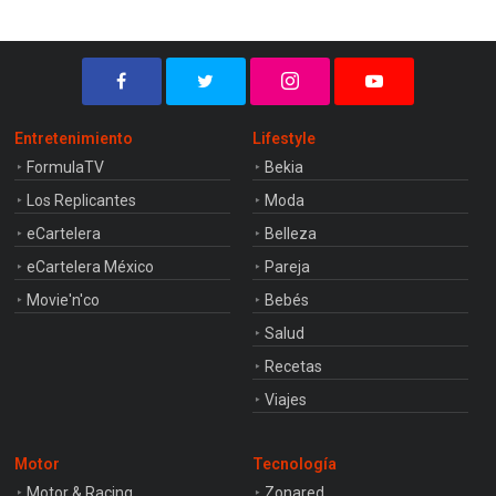
Entretenimiento
Lifestyle
FormulaTV
Bekia
Los Replicantes
Moda
eCartelera
Belleza
eCartelera México
Pareja
Movie'n'co
Bebés
Salud
Recetas
Viajes
Motor
Tecnología
Motor & Racing
Zonared