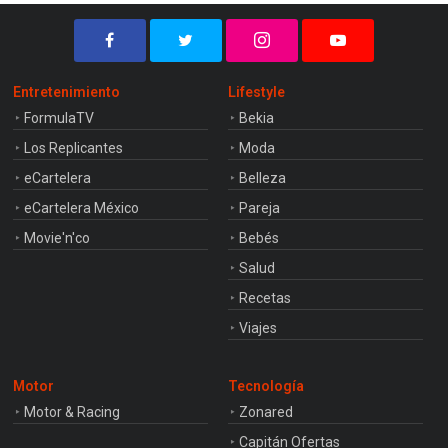
Entretenimiento
Lifestyle
FormulaTV
Bekia
Los Replicantes
Moda
eCartelera
Belleza
eCartelera México
Pareja
Movie'n'co
Bebés
Salud
Recetas
Viajes
Motor
Tecnología
Motor & Racing
Zonared
Capitán Ofertas