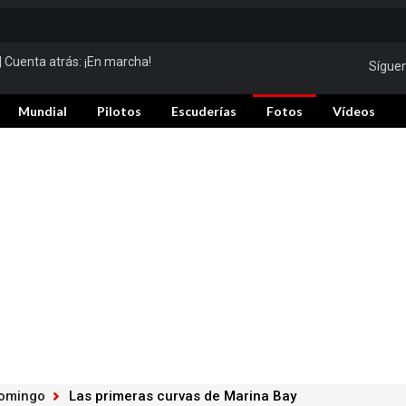
| Cuenta atrás:
¡En marcha!
Sígue
Mundial
Pilotos
Escuderías
Fotos
Vídeos
domingo
Las primeras curvas de Marina Bay