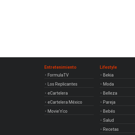
Entretenimiento
Lifestyle
FormulaTV
Bekia
Los Replicantes
Moda
eCartelera
Belleza
eCartelera México
Pareja
Movie'n'co
Bebés
Salud
Recetas