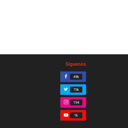
Síguenos
49k
75k
194
1k