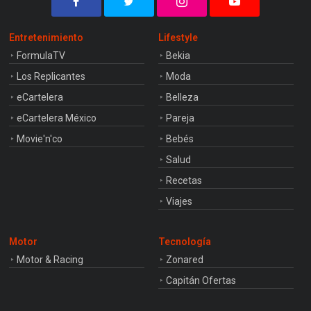
Entretenimiento
Lifestyle
FormulaTV
Bekia
Los Replicantes
Moda
eCartelera
Belleza
eCartelera México
Pareja
Movie'n'co
Bebés
Salud
Recetas
Viajes
Motor
Tecnología
Motor & Racing
Zonared
Capitán Ofertas