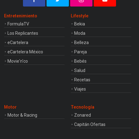
Entretenimiento
Lifestyle
FormulaTV
Bekia
Los Replicantes
Moda
eCartelera
Belleza
eCartelera México
Pareja
Movie'n'co
Bebés
Salud
Recetas
Viajes
Motor
Tecnología
Motor & Racing
Zonared
Capitán Ofertas