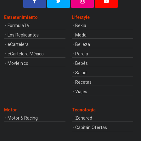
Entretenimiento
Lifestyle
FormulaTV
Bekia
Los Replicantes
Moda
eCartelera
Belleza
eCartelera México
Pareja
Movie'n'co
Bebés
Salud
Recetas
Viajes
Motor
Tecnología
Motor & Racing
Zonared
Capitán Ofertas