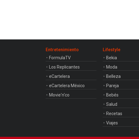
Entretenimiento
Lifestyle
FormulaTV
Bekia
Los Replicantes
Moda
eCartelera
Belleza
eCartelera México
Pareja
Movie'n'co
Bebés
Salud
Recetas
Viajes