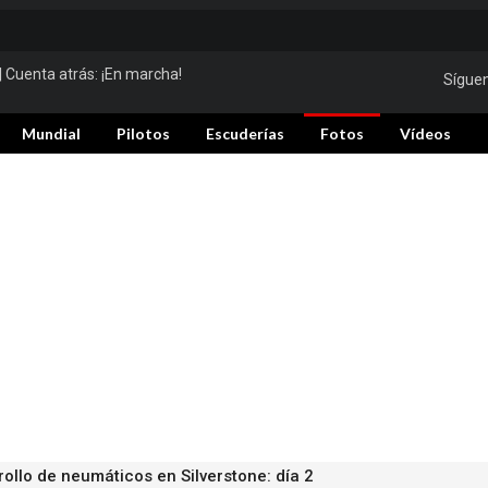
| Cuenta atrás:
¡En marcha!
Sígue
Mundial
Pilotos
Escuderías
Fotos
Vídeos
rollo de neumáticos en Silverstone: día 2