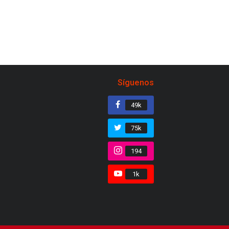
Síguenos
49k
75k
194
1k