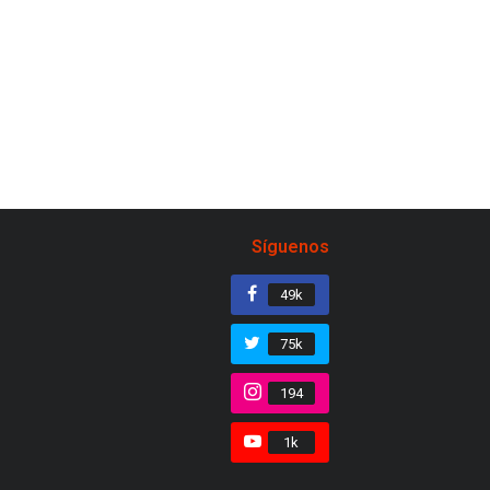
Síguenos
49k
75k
194
1k