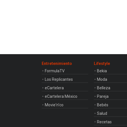
Entretenimiento
Lifestyle
FormulaTV
Bekia
Los Replicantes
Moda
eCartelera
Belleza
eCartelera México
Pareja
Movie'n'co
Bebés
Salud
Recetas