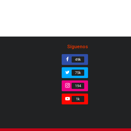
Síguenos
49k
75k
194
1k