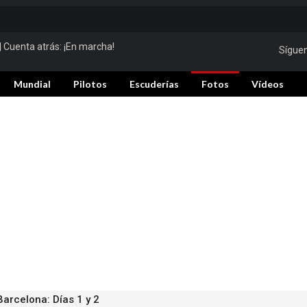
| Cuenta atrás:
¡En marcha!
Sígue
Mundial
Pilotos
Escuderías
Fotos
Vídeos
arcelona: Días 1 y 2