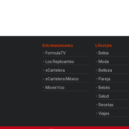
Entretenimiento
Lifestyle
FormulaTV
Bekia
Los Replicantes
Moda
eCartelera
Belleza
eCartelera México
Pareja
Movie'n'co
Bebés
Salud
Recetas
Viajes