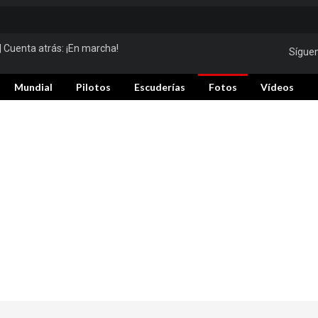
| Cuenta atrás:
¡En marcha!
Sígue
Mundial
Pilotos
Escuderías
Fotos
Vídeos