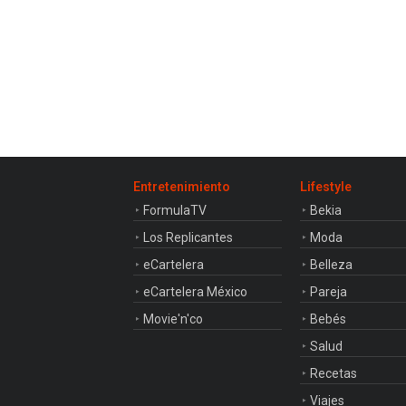
Entretenimiento
Lifestyle
FormulaTV
Bekia
Los Replicantes
Moda
eCartelera
Belleza
eCartelera México
Pareja
Movie'n'co
Bebés
Salud
Recetas
Viajes