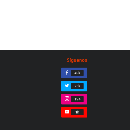
Síguenos
49k
75k
194
1k