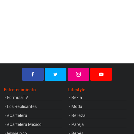
Entretenimiento
Lifestyle
FormulaTV
Bekia
Los Replicantes
Moda
eCartelera
Belleza
eCartelera México
Pareja
Movie'n'co
Bebés