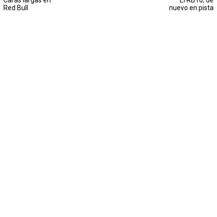
Caras largas en
El RB10, de
Red Bull
nuevo en pista