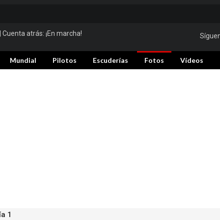
| Cuenta atrás:
¡En marcha!
Sígue
Mundial
Pilotos
Escuderías
Fotos
Vídeos
ía 1