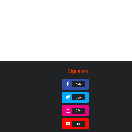
Síguenos
49k
75k
194
1k