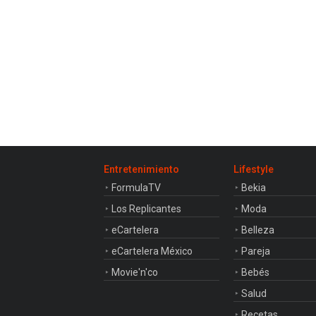
Entretenimiento
Lifestyle
FormulaTV
Bekia
Los Replicantes
Moda
eCartelera
Belleza
eCartelera México
Pareja
Movie'n'co
Bebés
Salud
Recetas