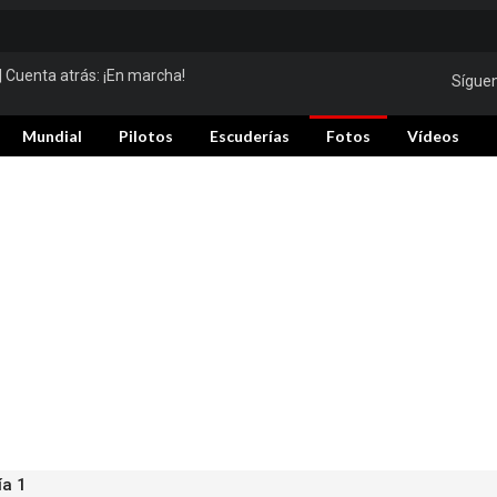
| Cuenta atrás:
¡En marcha!
Sígue
Mundial
Pilotos
Escuderías
Fotos
Vídeos
ía 1