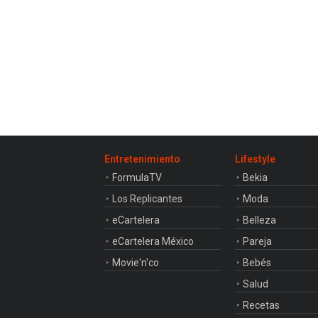
Entretenimiento
Lifestyle
FormulaTV
Bekia
Los Replicantes
Moda
eCartelera
Belleza
eCartelera México
Pareja
Movie'n'co
Bebés
Salud
Recetas