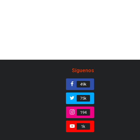
Síguenos
49k
75k
194
1k