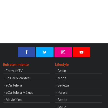
Entretenimiento
Lifestyle
FormulaTV
Bekia
Los Replicantes
Moda
eCartelera
Belleza
eCartelera México
Pareja
Movie'n'co
Bebés
Salud