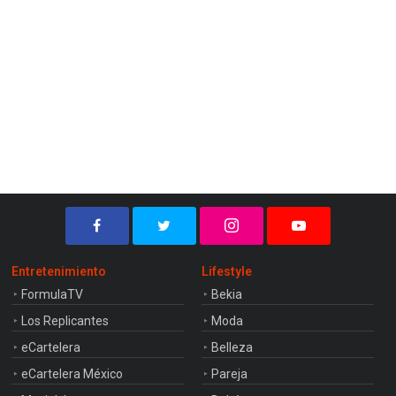
Entretenimiento
Lifestyle
FormulaTV
Bekia
Los Replicantes
Moda
eCartelera
Belleza
eCartelera México
Pareja