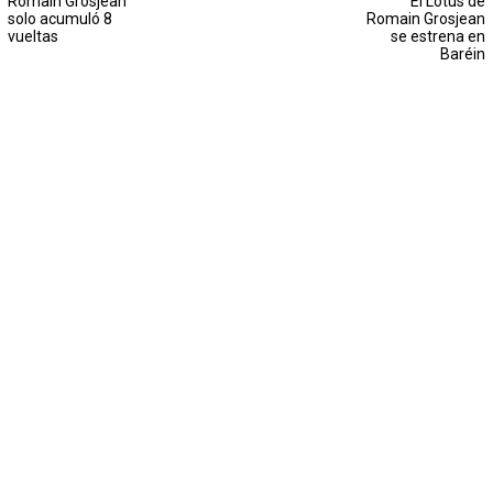
Romain Grosjean
El Lotus de
solo acumuló 8
Romain Grosjean
vueltas
se estrena en
Baréin