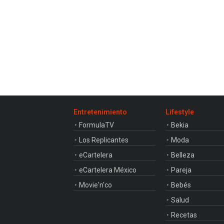
Entretenimiento
Lifestyle
FormulaTV
Bekia
Los Replicantes
Moda
eCartelera
Belleza
eCartelera México
Pareja
Movie'n'co
Bebés
Salud
Recetas