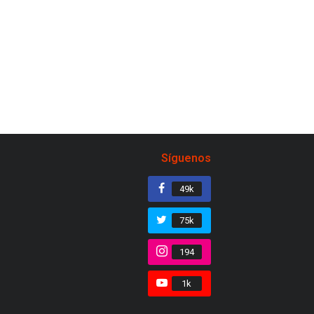
Síguenos
49k
75k
194
1k