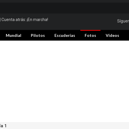
| Cuenta atrás:
¡En marcha!
Sígue
Mundial
Pilotos
Escuderías
Fotos
Vídeos
ía 1