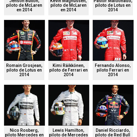
Jenson Button,
Kevin Magnussen,
Pastor Maldonado,
piloto de McLaren
piloto de McLaren
piloto de Lotus en
en 2014
en 2014
2014
Romain Grosjean,
Kimi Räikkönen,
Fernando Alonso,
piloto de Lotus en
piloto de Ferrari en
piloto Ferrari en
2014
2014
2014
Nico Rosberg,
Lewis Hamilton,
Daniel Ricciardo,
piloto Mercedes en
piloto de Mercedes
piloto de Red Bull