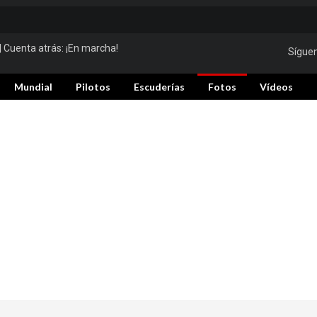
| Cuenta atrás:
¡En marcha!
Sígue
Mundial
Pilotos
Escuderías
Fotos
Vídeos