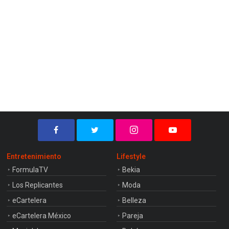
Entretenimiento
Lifestyle
FormulaTV
Bekia
Los Replicantes
Moda
eCartelera
Belleza
eCartelera México
Pareja