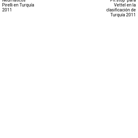
Neumáticos
'Pit stop' para
Pirelli en Turquía
Vettel en la
2011
clasificación de
Turquía 2011