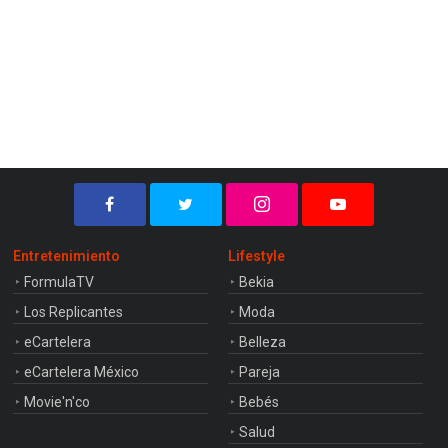
Entretenimiento
Lifestyle
FormulaTV
Bekia
Los Replicantes
Moda
eCartelera
Belleza
eCartelera México
Pareja
Movie'n'co
Bebés
Salud