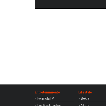
Entretenimiento
Lifestyle
FormulaTV
Bekia
Los Replicantes
Moda