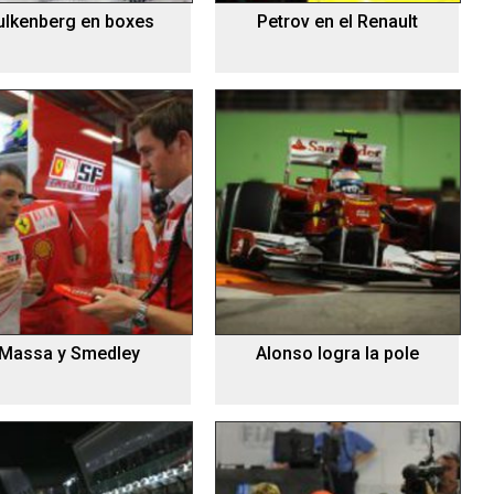
ulkenberg en boxes
Petrov en el Renault
Massa y Smedley
Alonso logra la pole