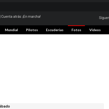
| Cuenta atrás:
¡En marcha!
Sígue
Mundial
Pilotos
Escuderías
Fotos
Vídeos
sábado