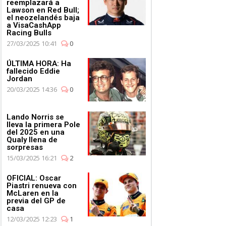
reemplazará a
Lawson en Red Bull;
el neozelandés baja
a VisaCashApp
Racing Bulls
27/03/2025 10:41
0
ÚLTIMA HORA: Ha
fallecido Eddie
Jordan
20/03/2025 14:36
0
Lando Norris se
lleva la primera Pole
del 2025 en una
Qualy llena de
sorpresas
15/03/2025 16:21
2
OFICIAL: Oscar
Piastri renueva con
McLaren en la
previa del GP de
casa
12/03/2025 12:23
1