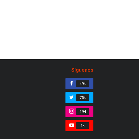
Síguenos
49k
75k
194
1k