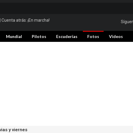
| Cuenta atrás:
¡En marcha!
Sígue
Mundial
Pilotos
Escuderías
Fotos
Vídeos
ias y viernes