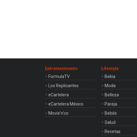
Entretenimiento
Lifestyle
FormulaTV
Bekia
Los Replicantes
Moda
eCartelera
Belleza
eCartelera México
Pareja
Movie'n'co
Bebés
Salud
Recetas