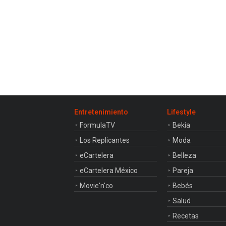
Entretenimiento
Lifestyle
FormulaTV
Bekia
Los Replicantes
Moda
eCartelera
Belleza
eCartelera México
Pareja
Movie'n'co
Bebés
Salud
Recetas