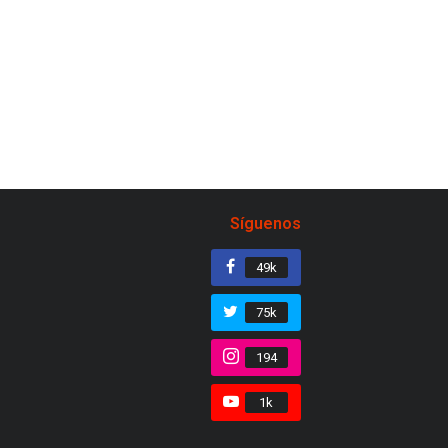
Síguenos
49k
75k
194
1k