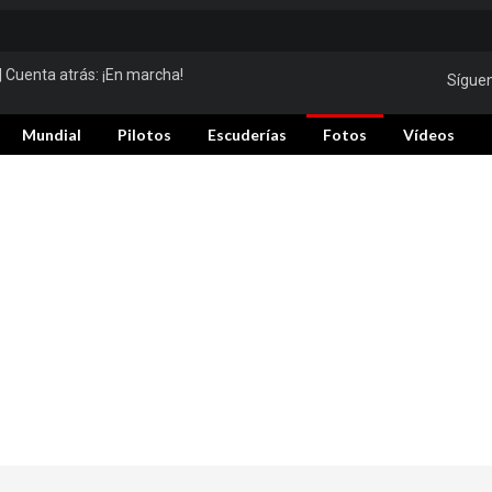
| Cuenta atrás:
¡En marcha!
Sígue
Mundial
Pilotos
Escuderías
Fotos
Vídeos