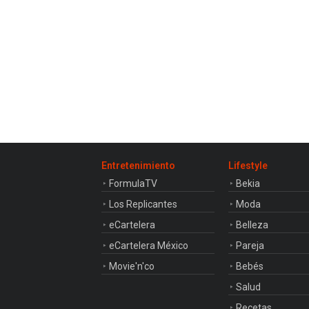
Entretenimiento
Lifestyle
FormulaTV
Bekia
Los Replicantes
Moda
eCartelera
Belleza
eCartelera México
Pareja
Movie'n'co
Bebés
Salud
Recetas