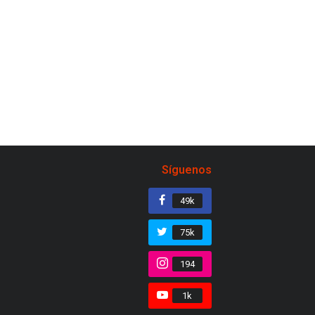
Síguenos
49k
75k
194
1k