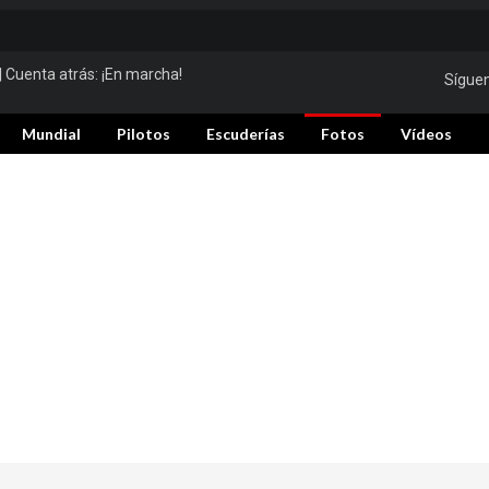
| Cuenta atrás:
¡En marcha!
Sígue
Mundial
Pilotos
Escuderías
Fotos
Vídeos