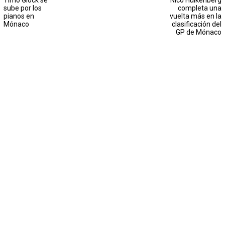
Timo Glock se
Nico Hülkenberg
sube por los
completa una
pianos en
vuelta más en la
Mónaco
clasificación del
GP de Mónaco