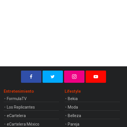
Entretenimiento
Lifestyle
FormulaTV
Bekia
Los Replicantes
Moda
eCartelera
Belleza
eCartelera México
Pareja