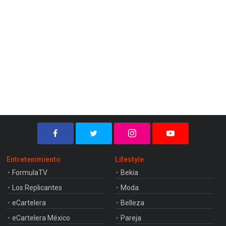
Entretenimiento
Lifestyle
FormulaTV
Bekia
Los Replicantes
Moda
eCartelera
Belleza
eCartelera México
Pareja