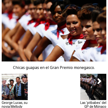
Chicas guapas en el Gran Premio monegasco.
George Lucas, su
Las 'pitbabes' del
novia Mellody
GP de Mónaco